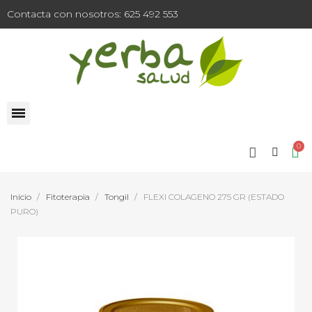
Contacta con nosotros: 625 492 553
Inicio
Fitoterapia
Tongil
FLEXI COLAGENO 275 GR (ESTADO
PURO)