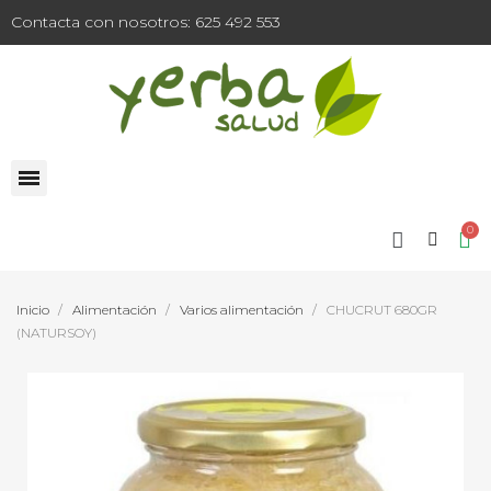
Contacta con nosotros: 625 492 553
Inicio
Alimentación
Varios alimentación
CHUCRUT 680GR
(NATURSOY)